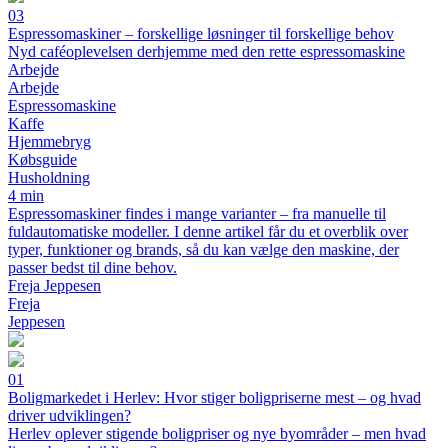
03
Espressomaskiner – forskellige løsninger til forskellige behov
Nyd caféoplevelsen derhjemme med den rette espressomaskine
Arbejde
Arbejde
Espressomaskine
Kaffe
Hjemmebryg
Købsguide
Husholdning
4 min
Espressomaskiner findes i mange varianter – fra manuelle til
fuldautomatiske modeller. I denne artikel får du et overblik over
typer, funktioner og brands, så du kan vælge den maskine, der
passer bedst til dine behov.
Freja Jeppesen
Freja
Jeppesen
01
Boligmarkedet i Herlev: Hvor stiger boligpriserne mest – og hvad
driver udviklingen?
Herlev oplever stigende boligpriser og nye byområder – men hvad