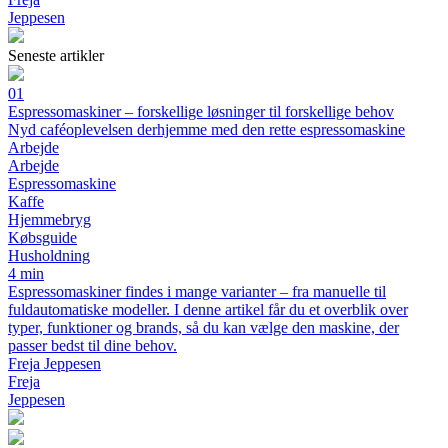
Jeppesen
Seneste artikler
01
Espressomaskiner – forskellige løsninger til forskellige behov
Nyd caféoplevelsen derhjemme med den rette espressomaskine
Arbejde
Arbejde
Espressomaskine
Kaffe
Hjemmebryg
Købsguide
Husholdning
4 min
Espressomaskiner findes i mange varianter – fra manuelle til
fuldautomatiske modeller. I denne artikel får du et overblik over
typer, funktioner og brands, så du kan vælge den maskine, der
passer bedst til dine behov.
Freja Jeppesen
Freja
Jeppesen