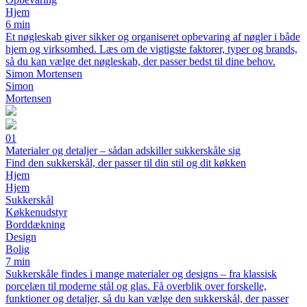
Hjem
6 min
Et nøgleskab giver sikker og organiseret opbevaring af nøgler i både
hjem og virksomhed. Læs om de vigtigste faktorer, typer og brands,
så du kan vælge det nøgleskab, der passer bedst til dine behov.
Simon Mortensen
Simon
Mortensen
01
Materialer og detaljer – sådan adskiller sukkerskåle sig
Find den sukkerskål, der passer til din stil og dit køkken
Hjem
Hjem
Sukkerskål
Køkkenudstyr
Borddækning
Design
Bolig
7 min
Sukkerskåle findes i mange materialer og designs – fra klassisk
porcelæn til moderne stål og glas. Få overblik over forskelle,
funktioner og detaljer, så du kan vælge den sukkerskål, der passer