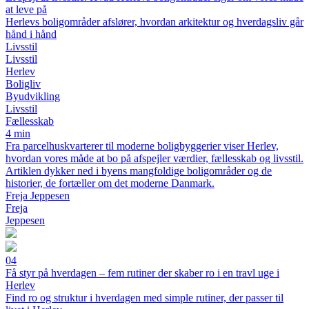
at leve på
Herlevs boligområder afslører, hvordan arkitektur og hverdagsliv går
hånd i hånd
Livsstil
Livsstil
Herlev
Boligliv
Byudvikling
Livsstil
Fællesskab
4 min
Fra parcelhuskvarterer til moderne boligbyggerier viser Herlev,
hvordan vores måde at bo på afspejler værdier, fællesskab og livsstil.
Artiklen dykker ned i byens mangfoldige boligområder og de
historier, de fortæller om det moderne Danmark.
Freja Jeppesen
Freja
Jeppesen
04
Få styr på hverdagen – fem rutiner der skaber ro i en travl uge i
Herlev
Find ro og struktur i hverdagen med simple rutiner, der passer til