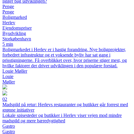
ligger bag udviklingen?
Penge
Penge
Boligmarked
Herlev
Ejendomspriser
Byudvikling
Storkøbenhavn
5 min
Boligmarkedet i Herlev er i hastig forandring. Nye boligprojekter,
forbedret infrastruktur og et voksende byliv har sat gang i
prisstigningerne. Få overblikket over, hvor priserne stiger mest, og
hvilke faktorer der driver udviklingen i den populære forstad.
Louie Møller
Louie
Møller
02
Madspild på retur: Herlevs restauranter og butikker går forrest med
grønne initiativer
Lokale spisesteder og butikker i Herlev viser vejen mod mindre
madspild og mere bæredygtighed
Gastro
Gastro