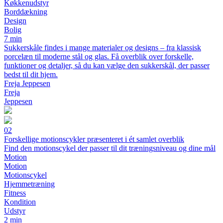
Køkkenudstyr
Borddækning
Design
Bolig
7 min
Sukkerskåle findes i mange materialer og designs – fra klassisk
porcelæn til moderne stål og glas. Få overblik over forskelle,
funktioner og detaljer, så du kan vælge den sukkerskål, der passer
bedst til dit hjem.
Freja Jeppesen
Freja
Jeppesen
02
Forskellige motionscykler præsenteret i ét samlet overblik
Find den motionscykel der passer til dit træningsniveau og dine mål
Motion
Motion
Motionscykel
Hjemmetræning
Fitness
Kondition
Udstyr
2 min