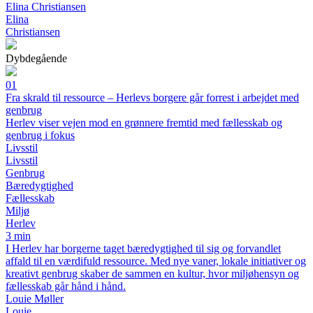
Elina Christiansen
Elina
Christiansen
Dybdegående
01
Fra skrald til ressource – Herlevs borgere går forrest i arbejdet med
genbrug
Herlev viser vejen mod en grønnere fremtid med fællesskab og
genbrug i fokus
Livsstil
Livsstil
Genbrug
Bæredygtighed
Fællesskab
Miljø
Herlev
3 min
I Herlev har borgerne taget bæredygtighed til sig og forvandlet
affald til en værdifuld ressource. Med nye vaner, lokale initiativer og
kreativt genbrug skaber de sammen en kultur, hvor miljøhensyn og
fællesskab går hånd i hånd.
Louie Møller
Louie