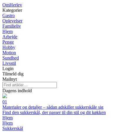
OmHerlev
Kategorier
Gastro
Oplevelser
Familieliv
Hjem
Arbejde
Penge
Hobby
Motion
Sundhed
Livsstil
Login
Tilmeld dig
Mailnyt
Dagens indhold
01
Materialer og detaljer – sådan adskiller sukkerskåle sig
Find den sukkerskål, der passer til din stil og dit køkken
Hjem
Hjem
Sukkerskål