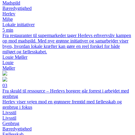
Madspild
Bæredygtighed
Herlev
Miljø
Lokale initiativer
5 min
Fra restauranter til supermarkeder tager Herlevs erhvervsliv kampen
op mod madspild. Med nye grønne initiativer og samarbejder viser
byen, hvordan lokale kræfter kan gøre en reel forskel for både
miljøet og fællesskabet.
Louie Møller
Louie
Møller
03
Fra skrald til ressource – Herlevs borgere går forrest i arbejdet med
genbrug
Herlev viser vejen mod en grønnere fremtid med fællesskab og
genbrug i fokus
Livsstil
Livsstil
Genbrug
Bæredygtighed
Fællesskab