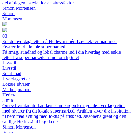
del af dagen i stedet for en stressfaktor.
Simon Mortensen
Simon
Mortensen
03
Sunde hverdagsretter på Herlev-manér: Lav lækker mad med
råvarer fra dit lokale supermarked
Få smag, sundhed og lokal charme ind i din hverdag med enkle
retter fra supermarkedet rundt om hjørnet
Livsstil
Livsstil
Sund mad
Hverdagsretter
Lokale råvarer
Madinspiration
Herlev
3 min
Oplev hvordan du kan lave sunde og velsmagende hverdagsretter
med råvarer fra dit lokale supermarked. Artiklen giver dig inspiration
til nem madlavning med fokus på friskhed, sæsonens grønt og den
særlige Herlev-ånd i køkkenet.
Simon Mortensen
Simon