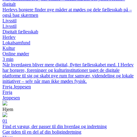
digitalt
Herlevs borgere finder nye måder at mødes og dele fællesskab på –
også bag skærmen
Livsstil
Livsstil
Digitalt fællesskab
Herlev
Lokalsamfund
Kultur
Online møder
3 min
Når hverdagen bliver mere digital, flytter fællesskabet med. I Herlev
har borgere, foreninger og kulturinstitutioner taget de digitale
platforme til sig og skabt nye rum for samvær, videndeling og lokale
initiativer – selv når man ikke mødes fysisk.
Freja Jeppesen
Freja
Jeppesen
Hjem
01
Find et vægur, der passer til din hverdag og indretning
Gør tiden til en del af din boligindretning