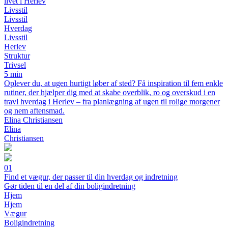
livet i Herlev
Livsstil
Livsstil
Hverdag
Livsstil
Herlev
Struktur
Trivsel
5 min
Oplever du, at ugen hurtigt løber af sted? Få inspiration til fem enkle
rutiner, der hjælper dig med at skabe overblik, ro og overskud i en
travl hverdag i Herlev – fra planlægning af ugen til rolige morgener
og nem aftensmad.
Elina Christiansen
Elina
Christiansen
01
Find et vægur, der passer til din hverdag og indretning
Gør tiden til en del af din boligindretning
Hjem
Hjem
Vægur
Boligindretning