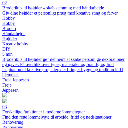
02
Broderikits til højtider – skab stemning med håndarbejde
Giv dine højtider et personligt præg med kreative sting og farver
Hobby
Hobby
Broderi
Håndarbejde
Højtider
Kreativ hobby
DIY
5 min
Broderikits til højtider gør det nemt at skabe personlige dekorationer
og gaver. Få overblik over typer, materialer og brands, og find
inspiration til kreative projekter, der bringer hygge og tradition ind i
hjemmet.
Freja Jeppesen
Freja
Jeppesen
03
Forskellige funktioner i moderne lommelygter
Find den rette lommelygte til arbejde, fritid og nødsituationer
Renovering
Renovering