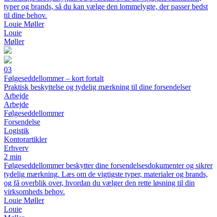
typer og brands, så du kan vælge den lommelygte, der passer bedst
til dine behov.
Louie Møller
Louie
Møller
03
Følgeseddellommer – kort fortalt
Praktisk beskyttelse og tydelig mærkning til dine forsendelser
Arbejde
Arbejde
Følgeseddellommer
Forsendelse
Logistik
Kontorartikler
Erhverv
2 min
Følgeseddellommer beskytter dine forsendelsesdokumenter og sikrer
tydelig mærkning. Læs om de vigtigste typer, materialer og brands,
og få overblik over, hvordan du vælger den rette løsning til din
virksomheds behov.
Louie Møller
Louie