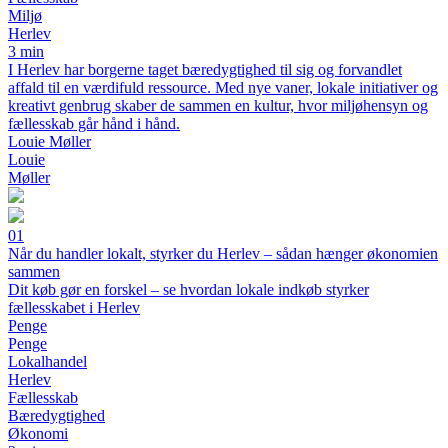
Miljø
Herlev
3 min
I Herlev har borgerne taget bæredygtighed til sig og forvandlet
affald til en værdifuld ressource. Med nye vaner, lokale initiativer og
kreativt genbrug skaber de sammen en kultur, hvor miljøhensyn og
fællesskab går hånd i hånd.
Louie Møller
Louie
Møller
01
Når du handler lokalt, styrker du Herlev – sådan hænger økonomien
sammen
Dit køb gør en forskel – se hvordan lokale indkøb styrker
fællesskabet i Herlev
Penge
Penge
Lokalhandel
Herlev
Fællesskab
Bæredygtighed
Økonomi