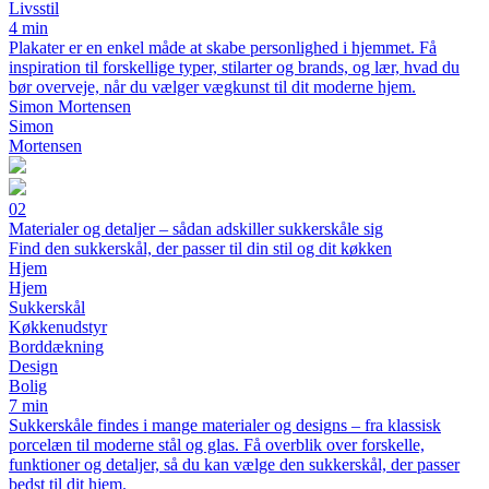
Livsstil
4 min
Plakater er en enkel måde at skabe personlighed i hjemmet. Få
inspiration til forskellige typer, stilarter og brands, og lær, hvad du
bør overveje, når du vælger vægkunst til dit moderne hjem.
Simon Mortensen
Simon
Mortensen
02
Materialer og detaljer – sådan adskiller sukkerskåle sig
Find den sukkerskål, der passer til din stil og dit køkken
Hjem
Hjem
Sukkerskål
Køkkenudstyr
Borddækning
Design
Bolig
7 min
Sukkerskåle findes i mange materialer og designs – fra klassisk
porcelæn til moderne stål og glas. Få overblik over forskelle,
funktioner og detaljer, så du kan vælge den sukkerskål, der passer
bedst til dit hjem.