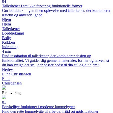
04
Tallerkener i smukke farver og funktionelle former
Gør borddækningen til en oplevelse med tallerkener, der kombinerer
æstetik og anvendelighed
Hjem
Hjem
Tallerkener
Borddækning
Bolig
Køkken
Indretning
4 min
Find inspiration til tallerkener, der kombinerer design og
funktionalitet. Vi guider dig gennem materialer, former og farver, så
du kan vælge det stel, der passer bedst til din stil og dit hjem i
Herlev.
Elina Christiansen
Elina
Christiansen
Renovering
01
Forskellige funktioner i moderne lommelygter
Find den rette lommelygte til arbejde, fritid og nødsituationer