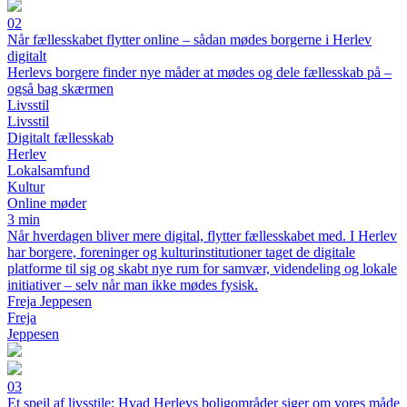
02
Når fællesskabet flytter online – sådan mødes borgerne i Herlev
digitalt
Herlevs borgere finder nye måder at mødes og dele fællesskab på –
også bag skærmen
Livsstil
Livsstil
Digitalt fællesskab
Herlev
Lokalsamfund
Kultur
Online møder
3 min
Når hverdagen bliver mere digital, flytter fællesskabet med. I Herlev
har borgere, foreninger og kulturinstitutioner taget de digitale
platforme til sig og skabt nye rum for samvær, videndeling og lokale
initiativer – selv når man ikke mødes fysisk.
Freja Jeppesen
Freja
Jeppesen
03
Et spejl af livsstile: Hvad Herlevs boligområder siger om vores måde