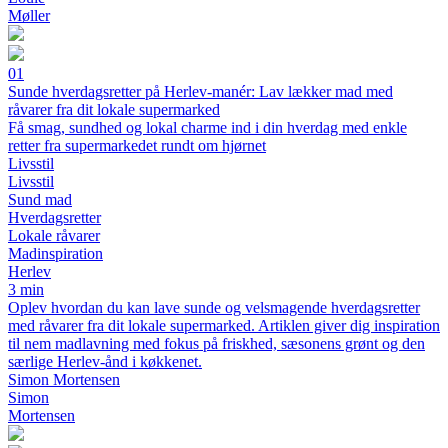
Møller
01
Sunde hverdagsretter på Herlev-manér: Lav lækker mad med
råvarer fra dit lokale supermarked
Få smag, sundhed og lokal charme ind i din hverdag med enkle
retter fra supermarkedet rundt om hjørnet
Livsstil
Livsstil
Sund mad
Hverdagsretter
Lokale råvarer
Madinspiration
Herlev
3 min
Oplev hvordan du kan lave sunde og velsmagende hverdagsretter
med råvarer fra dit lokale supermarked. Artiklen giver dig inspiration
til nem madlavning med fokus på friskhed, sæsonens grønt og den
særlige Herlev-ånd i køkkenet.
Simon Mortensen
Simon
Mortensen