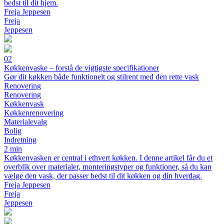
bedst til dit hjem.
Freja Jeppesen
Freja
Jeppesen
02
Køkkenvaske – forstå de vigtigste specifikationer
Gør dit køkken både funktionelt og stilrent med den rette vask
Renovering
Renovering
Køkkenvask
Køkkenrenovering
Materialevalg
Bolig
Indretning
2 min
Køkkenvasken er central i ethvert køkken. I denne artikel får du et
overblik over materialer, monteringstyper og funktioner, så du kan
vælge den vask, der passer bedst til dit køkken og din hverdag.
Freja Jeppesen
Freja
Jeppesen