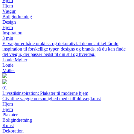
Hjem
Hjem
Vægur
Boligindretning
Design
Hjem
Inspiration
3 min
Et vægur er både praktisk og dekorativt. I denne artikel får du
inspiration til forskellige typer, designs og brands, så du kan finde
det vægur, der passer bedst til din stil og hverdag.
Louie Møller
Louie
Møller
01
Livsstilsinspiration: Plakater til moderne hjem
Giv dine vægge personlighed med stilfuld vægkunst
Hjem
Hjem
Plakater
Boligindretning
Kunst
Dekoration