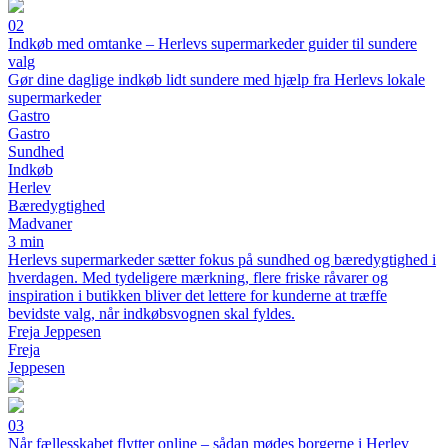
02
Indkøb med omtanke – Herlevs supermarkeder guider til sundere
valg
Gør dine daglige indkøb lidt sundere med hjælp fra Herlevs lokale
supermarkeder
Gastro
Gastro
Sundhed
Indkøb
Herlev
Bæredygtighed
Madvaner
3 min
Herlevs supermarkeder sætter fokus på sundhed og bæredygtighed i
hverdagen. Med tydeligere mærkning, flere friske råvarer og
inspiration i butikken bliver det lettere for kunderne at træffe
bevidste valg, når indkøbsvognen skal fyldes.
Freja Jeppesen
Freja
Jeppesen
03
Når fællesskabet flytter online – sådan mødes borgerne i Herlev