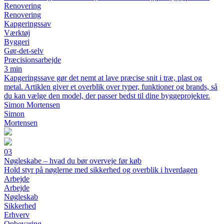
Renovering
Renovering
Kapgeringssav
Værktøj
Byggeri
Gør-det-selv
Præcisionsarbejde
3 min
Kapgeringssave gør det nemt at lave præcise snit i træ, plast og
metal. Artiklen giver et overblik over typer, funktioner og brands, så
du kan vælge den model, der passer bedst til dine byggeprojekter.
Simon Mortensen
Simon
Mortensen
03
Nøgleskabe – hvad du bør overveje før køb
Hold styr på nøglerne med sikkerhed og overblik i hverdagen
Arbejde
Arbejde
Nøgleskab
Sikkerhed
Erhverv
Opbevaring