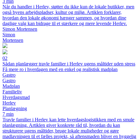
3 min
Når du handler i Herlev, støtter du ikke kun de lokale butikker, men
også byens arbejdspladser, kultur og miljø. Artiklen forklarer,
hvordan den lokale økonomi hænger sammen, og hvordan dine
daglige valg kan bidrage til et stærkere og mere levende Herlev.
Simon Mortensen
Simon
Mortensen
02
Sådan planlægger travle familier i Herlev ugens måltider uden stress
Få mere ro i hverdagen med en enkel og realistisk madplan
Gastro
Gastro
Madplan
Familieliv
Hverdagsmad
Herlev
Planlægning
7 min
Travle familier i Herlev kan lette hverdagslogistikken med en smule
planlægning. Artiklen giver konkrete råd til, hvordan du kan
strukturere ugens måltider, bruge lokale muligheder og gøre
madlavningen til et fælles projekt, så aftensmaden bliver en hyggelig