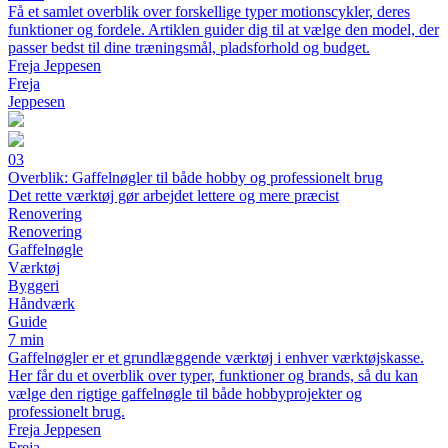
Få et samlet overblik over forskellige typer motionscykler, deres
funktioner og fordele. Artiklen guider dig til at vælge den model, der
passer bedst til dine træningsmål, pladsforhold og budget.
Freja Jeppesen
Freja
Jeppesen
03
Overblik: Gaffelnøgler til både hobby og professionelt brug
Det rette værktøj gør arbejdet lettere og mere præcist
Renovering
Renovering
Gaffelnøgle
Værktøj
Byggeri
Håndværk
Guide
7 min
Gaffelnøgler er et grundlæggende værktøj i enhver værktøjskasse.
Her får du et overblik over typer, funktioner og brands, så du kan
vælge den rigtige gaffelnøgle til både hobbyprojekter og
professionelt brug.
Freja Jeppesen
Freja