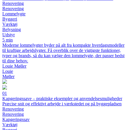
Renovering
Renovering
Lommelygte
Byggeri
Værktøj
Belysning
Udstyr
5 min
Moderne lommelygter byder på alt fra kompakte hverdagsmodeller
til kraftige arbejdslygter. Få overblik over de vigtigste funktioner,
typer og brands, så du kan vælge den lommelygte, der passer bedst
til dine behov.
Louie Møller
Louie
Møller
01
Kapgeringssave – praktiske eksempler og anvendelsesmuligheder
Præcise snit og effektivt arbejde i værkstedet og på byggepladsen
Renovering
Renovering
Kapgeringssav
Værktøj
Byggeri