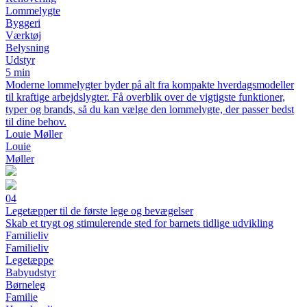
Lommelygte
Byggeri
Værktøj
Belysning
Udstyr
5 min
Moderne lommelygter byder på alt fra kompakte hverdagsmodeller
til kraftige arbejdslygter. Få overblik over de vigtigste funktioner,
typer og brands, så du kan vælge den lommelygte, der passer bedst
til dine behov.
Louie Møller
Louie
Møller
04
Legetæpper til de første lege og bevægelser
Skab et trygt og stimulerende sted for barnets tidlige udvikling
Familieliv
Familieliv
Legetæppe
Babyudstyr
Børneleg
Familie