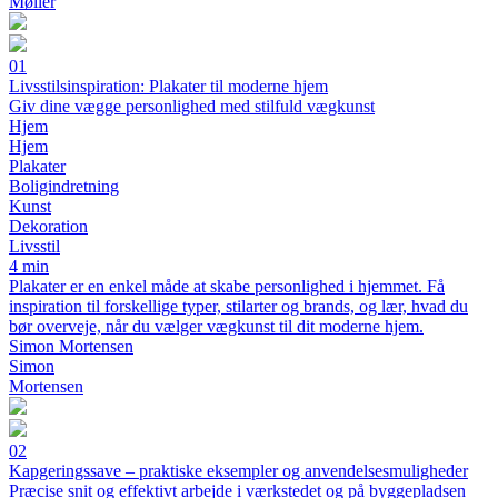
Møller
01
Livsstilsinspiration: Plakater til moderne hjem
Giv dine vægge personlighed med stilfuld vægkunst
Hjem
Hjem
Plakater
Boligindretning
Kunst
Dekoration
Livsstil
4 min
Plakater er en enkel måde at skabe personlighed i hjemmet. Få
inspiration til forskellige typer, stilarter og brands, og lær, hvad du
bør overveje, når du vælger vægkunst til dit moderne hjem.
Simon Mortensen
Simon
Mortensen
02
Kapgeringssave – praktiske eksempler og anvendelsesmuligheder
Præcise snit og effektivt arbejde i værkstedet og på byggepladsen