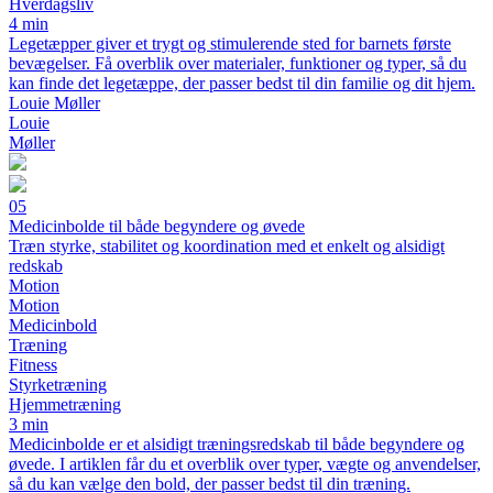
Hverdagsliv
4 min
Legetæpper giver et trygt og stimulerende sted for barnets første
bevægelser. Få overblik over materialer, funktioner og typer, så du
kan finde det legetæppe, der passer bedst til din familie og dit hjem.
Louie Møller
Louie
Møller
05
Medicinbolde til både begyndere og øvede
Træn styrke, stabilitet og koordination med et enkelt og alsidigt
redskab
Motion
Motion
Medicinbold
Træning
Fitness
Styrketræning
Hjemmetræning
3 min
Medicinbolde er et alsidigt træningsredskab til både begyndere og
øvede. I artiklen får du et overblik over typer, vægte og anvendelser,
så du kan vælge den bold, der passer bedst til din træning.