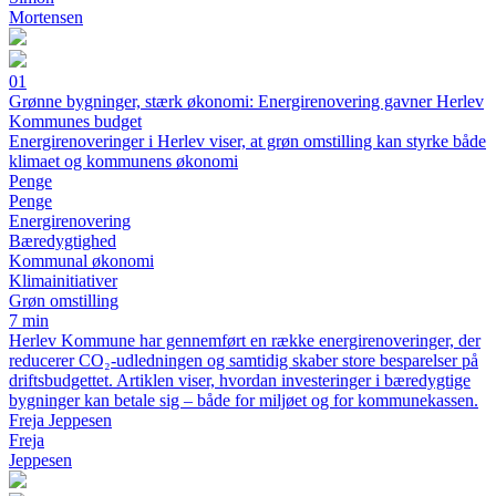
Mortensen
01
Grønne bygninger, stærk økonomi: Energirenovering gavner Herlev
Kommunes budget
Energirenoveringer i Herlev viser, at grøn omstilling kan styrke både
klimaet og kommunens økonomi
Penge
Penge
Energirenovering
Bæredygtighed
Kommunal økonomi
Klimainitiativer
Grøn omstilling
7 min
Herlev Kommune har gennemført en række energirenoveringer, der
reducerer CO₂-udledningen og samtidig skaber store besparelser på
driftsbudgettet. Artiklen viser, hvordan investeringer i bæredygtige
bygninger kan betale sig – både for miljøet og for kommunekassen.
Freja Jeppesen
Freja
Jeppesen