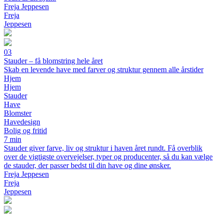
Freja Jeppesen
Freja
Jeppesen
03
Stauder – få blomstring hele året
Skab en levende have med farver og struktur gennem alle årstider
Hjem
Hjem
Stauder
Have
Blomster
Havedesign
Bolig og fritid
7 min
Stauder giver farve, liv og struktur i haven året rundt. Få overblik
over de vigtigste overvejelser, typer og producenter, så du kan vælge
de stauder, der passer bedst til din have og dine ønsker.
Freja Jeppesen
Freja
Jeppesen