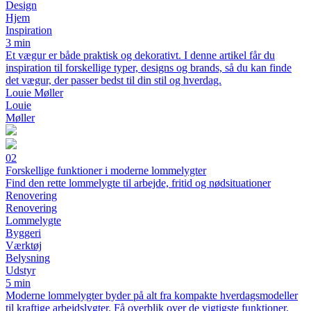
Design
Hjem
Inspiration
3 min
Et vægur er både praktisk og dekorativt. I denne artikel får du
inspiration til forskellige typer, designs og brands, så du kan finde
det vægur, der passer bedst til din stil og hverdag.
Louie Møller
Louie
Møller
02
Forskellige funktioner i moderne lommelygter
Find den rette lommelygte til arbejde, fritid og nødsituationer
Renovering
Renovering
Lommelygte
Byggeri
Værktøj
Belysning
Udstyr
5 min
Moderne lommelygter byder på alt fra kompakte hverdagsmodeller
til kraftige arbejdslygter. Få overblik over de vigtigste funktioner,