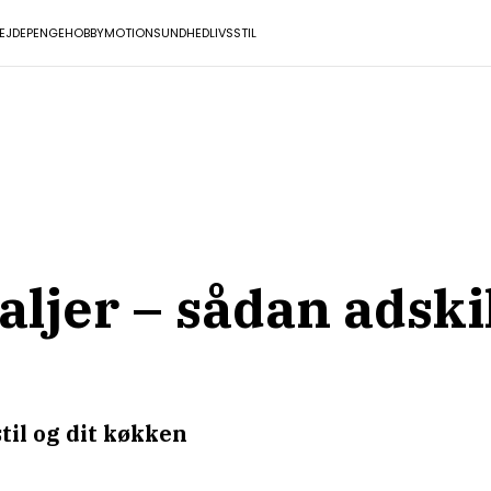
EJDE
PENGE
HOBBY
MOTION
SUNDHED
LIVSSTIL
aljer – sådan adsk
stil og dit køkken