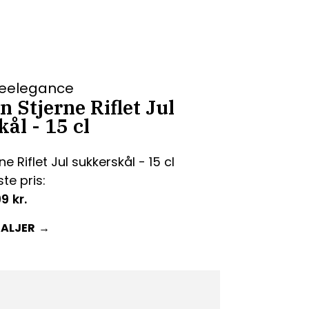
uleelegance
 Stjerne Riflet Jul
ål - 15 cl
te pris:
99
kr.
TALJER