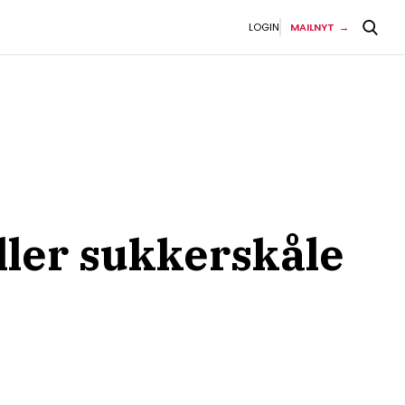
LOGIN
MAILNYT
iller sukkerskåle