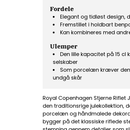
Fordele
Elegant og tidløst design, 
Fremstillet i holdbart ben
Kan kombineres med andre d
Ulemper
Den lille kapacitet på 15 c
selskaber
Som porcelæn kræver den f
undgå skår
Royal Copenhagen Stjerne Riflet Ju
den traditionsrige julekollektion, 
porcelæn og håndmalede dekorati
bygger på det klassiske riflede ste
stemning gennem detaljer som slø