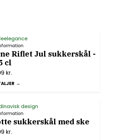
uleelegance
nformation
e Riflet Jul sukkerskål -
5 cl
99
kr.
TALJER
dinavisk design
nformation
tte sukkerskål med ske
99
kr.