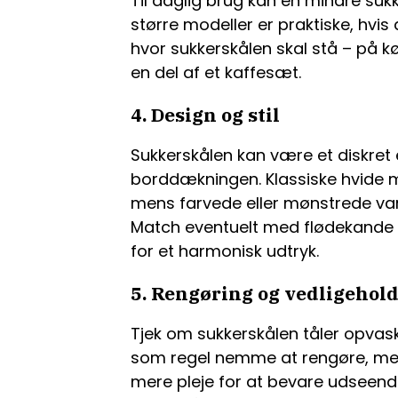
Til daglig brug kan en mindre suk
større modeller er praktiske, hvis
hvor sukkerskålen skal stå – på k
en del af et kaffesæt.
4. Design og stil
Sukkerskålen kan være et diskret 
borddækningen. Klassiske hvide mod
mens farvede eller mønstrede var
Match eventuelt med flødekande 
for et harmonisk udtryk.
5. Rengøring og vedligehold
Tjek om sukkerskålen tåler opva
som regel nemme at rengøre, me
mere pleje for at bevare udseende