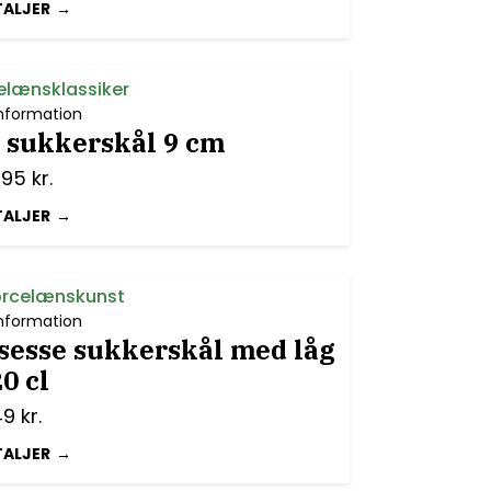
TALJER
elænsklassiker
nformation
é sukkerskål 9 cm
,95
kr.
TALJER
orcelænskunst
nformation
sesse sukkerskål med låg
20 cl
49
kr.
TALJER