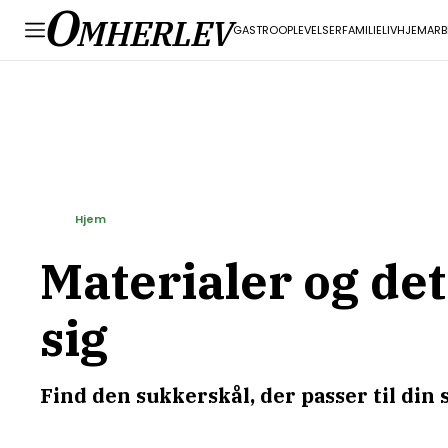
O
MHERLEV
GASTRO
OPLEVELSER
FAMILIELIV
HJEM
ARB
Hjem
Materialer og det
sig
Find den sukkerskål, der passer til din 