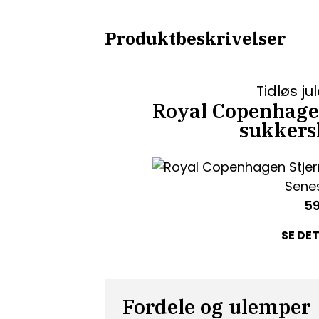
Produktbeskrivelser
Tidløs j
Royal Copenhagen
sukkersk
Senes
5
SE DE
Fordele og ulemper