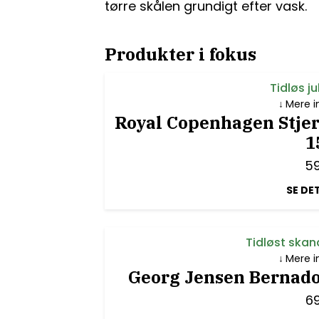
tørre skålen grundigt efter vask.
Produkter i fokus
Tidløs j
Mere i
Royal Copenhagen Stjern
1
5
SE DE
Tidløst skan
Mere i
Georg Jensen Bernado
6