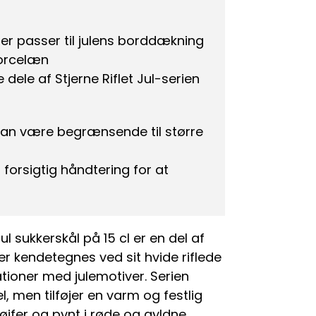
der passer til julens borddækning
porcelæn
ele af Stjerne Riflet Jul-serien
l kan være begrænsende til større
orsigtig håndtering for at
l sukkerskål på 15 cl er en del af
der kendetegnes ved sit hvide riflede
oner med julemotiver. Serien
l, men tilføjer en varm og festlig
jfer og pynt i røde og gyldne