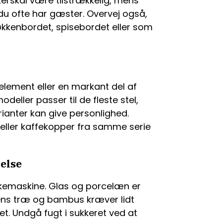
kerskål være tilstrækkelig, mens
 du ofte har gæster. Overvej også,
økkenbordet, spisebordet eller som
element eller en markant del af
eller passer til de fleste stel,
ianter kan give personlighed.
eller kaffekopper fra samme serie
else
skemaskine. Glas og porcelæn er
ns træ og bambus kræver lidt
t. Undgå fugt i sukkeret ved at