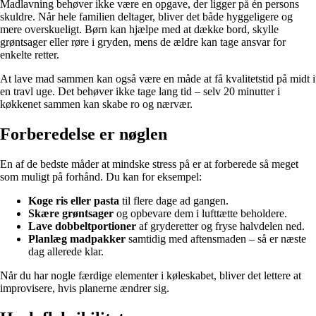
Madlavning behøver ikke være en opgave, der ligger på én persons
skuldre. Når hele familien deltager, bliver det både hyggeligere og
mere overskueligt. Børn kan hjælpe med at dække bord, skylle
grøntsager eller røre i gryden, mens de ældre kan tage ansvar for
enkelte retter.
At lave mad sammen kan også være en måde at få kvalitetstid på midt i
en travl uge. Det behøver ikke tage lang tid – selv 20 minutter i
køkkenet sammen kan skabe ro og nærvær.
Forberedelse er nøglen
En af de bedste måder at mindske stress på er at forberede så meget
som muligt på forhånd. Du kan for eksempel:
Koge ris eller pasta
til flere dage ad gangen.
Skære grøntsager
og opbevare dem i lufttætte beholdere.
Lave dobbeltportioner
af gryderetter og fryse halvdelen ned.
Planlæg madpakker
samtidig med aftensmaden – så er næste
dag allerede klar.
Når du har nogle færdige elementer i køleskabet, bliver det lettere at
improvisere, hvis planerne ændrer sig.