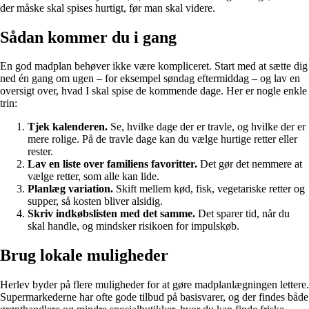
der måske skal spises hurtigt, før man skal videre.
Sådan kommer du i gang
En god madplan behøver ikke være kompliceret. Start med at sætte dig
ned én gang om ugen – for eksempel søndag eftermiddag – og lav en
oversigt over, hvad I skal spise de kommende dage. Her er nogle enkle
trin:
Tjek kalenderen.
Se, hvilke dage der er travle, og hvilke der er
mere rolige. På de travle dage kan du vælge hurtige retter eller
rester.
Lav en liste over familiens favoritter.
Det gør det nemmere at
vælge retter, som alle kan lide.
Planlæg variation.
Skift mellem kød, fisk, vegetariske retter og
supper, så kosten bliver alsidig.
Skriv indkøbslisten med det samme.
Det sparer tid, når du
skal handle, og mindsker risikoen for impulskøb.
Brug lokale muligheder
Herlev byder på flere muligheder for at gøre madplanlægningen lettere.
Supermarkederne har ofte gode tilbud på basisvarer, og der findes både