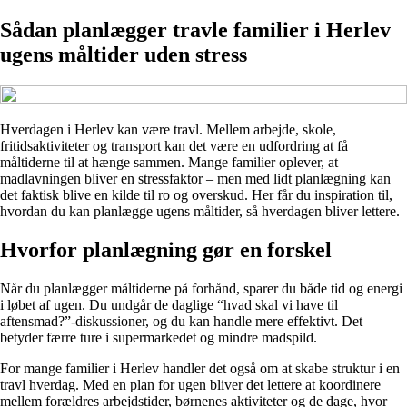
Sådan planlægger travle familier i Herlev
ugens måltider uden stress
Hverdagen i Herlev kan være travl. Mellem arbejde, skole,
fritidsaktiviteter og transport kan det være en udfordring at få
måltiderne til at hænge sammen. Mange familier oplever, at
madlavningen bliver en stressfaktor – men med lidt planlægning kan
det faktisk blive en kilde til ro og overskud. Her får du inspiration til,
hvordan du kan planlægge ugens måltider, så hverdagen bliver lettere.
Hvorfor planlægning gør en forskel
Når du planlægger måltiderne på forhånd, sparer du både tid og energi
i løbet af ugen. Du undgår de daglige “hvad skal vi have til
aftensmad?”-diskussioner, og du kan handle mere effektivt. Det
betyder færre ture i supermarkedet og mindre madspild.
For mange familier i Herlev handler det også om at skabe struktur i en
travl hverdag. Med en plan for ugen bliver det lettere at koordinere
mellem forældres arbejdstider, børnenes aktiviteter og de dage, hvor