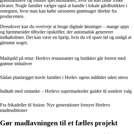
grønthandlere og mindre specialbutikker, hvor du kan finde friske
råvarer. Nogle familier vælger også at handle i lokale gårdbutikker i
omegnen, hvor man kan købe sæsonens grøntsager direkte fra
producenten.
Derudover kan du overveje at bruge digitale løsninger – mange apps
og hjemmesider tilbyder opskrifter, der automatisk genererer
indkøbslister. Det kan være en hjælp, hvis du vil spare tid og undgå at
glemme noget.
Madspild på retur: Herlevs restauranter og butikker går forrest med
grønne initiativer
Sådan planlægger travle familier i Herlev ugens måltider uden stress
Indkøb med omtanke – Herlevs supermarkeder guider til sundere valg
Fra frikadeller til fusion: Nye generationer fornyer Herlevs
madtraditioner
Gør madlavningen til et fælles projekt