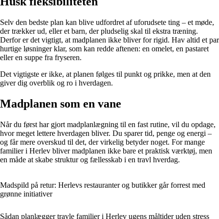
Husk fleksibiliteten
Selv den bedste plan kan blive udfordret af uforudsete ting – et møde,
der trækker ud, eller et barn, der pludselig skal til ekstra træning.
Derfor er det vigtigt, at madplanen ikke bliver for rigid. Hav altid et par
hurtige løsninger klar, som kan redde aftenen: en omelet, en pastaret
eller en suppe fra fryseren.
Det vigtigste er ikke, at planen følges til punkt og prikke, men at den
giver dig overblik og ro i hverdagen.
Madplanen som en vane
Når du først har gjort madplanlægning til en fast rutine, vil du opdage,
hvor meget lettere hverdagen bliver. Du sparer tid, penge og energi –
og får mere overskud til det, der virkelig betyder noget. For mange
familier i Herlev bliver madplanen ikke bare et praktisk værktøj, men
en måde at skabe struktur og fællesskab i en travl hverdag.
Madspild på retur: Herlevs restauranter og butikker går forrest med
grønne initiativer
Sådan planlægger travle familier i Herlev ugens måltider uden stress